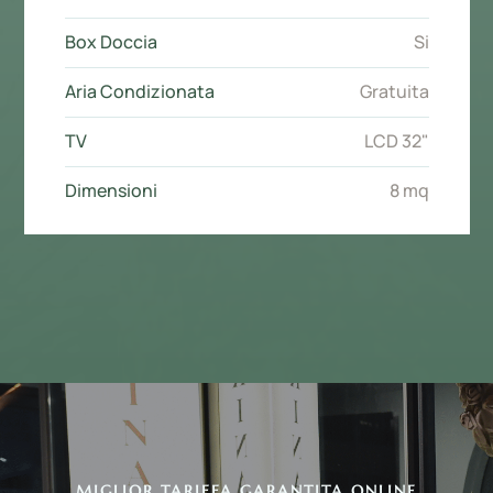
Box Doccia
Si
Aria Condizionata
Gratuita
TV
LCD 32"
Dimensioni
8 mq
MIGLIOR TARIFFA GARANTITA ONLINE