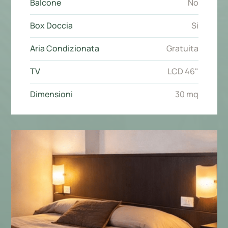
Balcone
No
Box Doccia
Si
Aria Condizionata
Gratuita
TV
LCD 46"
Dimensioni
30 mq