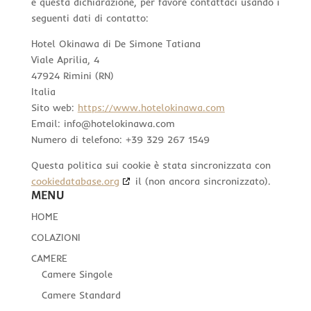
e questa dichiarazione, per favore contattaci usando i
seguenti dati di contatto:
Hotel Okinawa di De Simone Tatiana
Viale Aprilia, 4
47924 Rimini (RN)
Italia
Sito web:
https://www.hotelokinawa.com
Email:
info@
hotelokinawa.com
Numero di telefono: +39 329 267 1549
Questa politica sui cookie è stata sincronizzata con
cookiedatabase.org
il (non ancora sincronizzato).
MENU
HOME
COLAZIONI
CAMERE
Camere Singole
Camere Standard