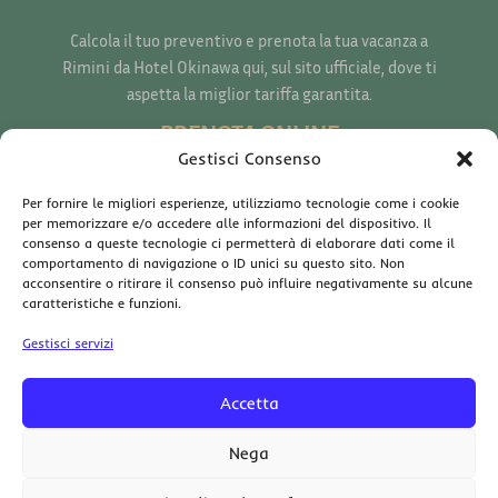
Calcola il tuo preventivo e prenota la tua vacanza a
Rimini da Hotel Okinawa qui, sul sito ufficiale, dove ti
aspetta la miglior tariffa garantita.
PRENOTA ONLINE
Gestisci Consenso
Per fornire le migliori esperienze, utilizziamo tecnologie come i cookie
CONTATTACI
per memorizzare e/o accedere alle informazioni del dispositivo. Il
consenso a queste tecnologie ci permetterà di elaborare dati come il
Viale Aprilia, 4
comportamento di navigazione o ID unici su questo sito. Non
47924 Rimini RN
acconsentire o ritirare il consenso può influire negativamente su alcune
caratteristiche e funzioni.
+39 0541 373272
Gestisci servizi
booking@hotelokinawa.com
Accetta
Nega
Copyright © 2026 – Hotel Okinawa di De Simone Tatiana – Viale Aprilia, 4
47924 Rimini (RN) – P.IVA 02868160413 – Sito Web Realizzato con ❤️ da